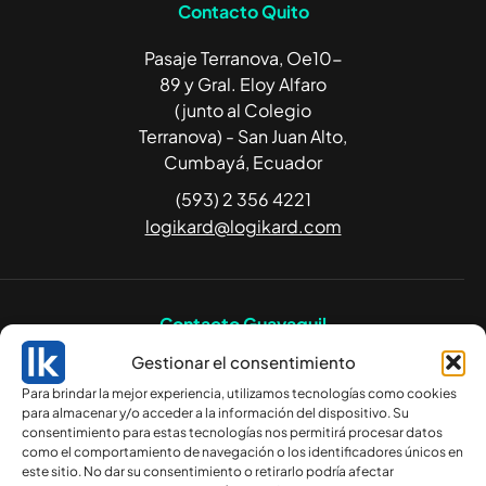
Contacto Quito
Pasaje Terranova, Oe10-
89 y Gral. Eloy Alfaro
(junto al Colegio
Terranova) - San Juan Alto,
Cumbayá, Ecuador
(593) 2 356 4221
logikard@logikard.com
Contacto Guayaquil
Gestionar el consentimiento
Av. Francisco de Orellana
Para brindar la mejor experiencia, utilizamos tecnologías como cookies
234 Edificio Blue Towers,
para almacenar y/o acceder a la información del dispositivo. Su
piso 14. Guayaquil,
consentimiento para estas tecnologías nos permitirá procesar datos
Ecuador.
como el comportamiento de navegación o los identificadores únicos en
este sitio. No dar su consentimiento o retirarlo podría afectar
(593) 4 263 0924