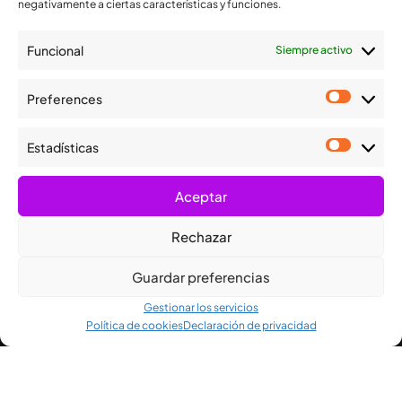
negativamente a ciertas características y funciones.
csgye@logikard.com
Funcional
Siempre activo
Preferences
Estadísticas
Nuestra tecnología y experiencia garantizan soluciones
inteligentes para medios de pago, identificación y
Aceptar
fidelización.
Rechazar
Guardar preferencias
© Copyright
logikard
. Todos los derechos
Certificacione
Gestionar los servicios
reservados
s
Política de cookies
Declaración de privacidad