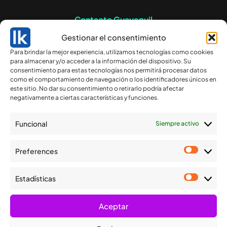
Contacto Guayaquil
Gestionar el consentimiento
Av. Francisco de Orellana
Para brindar la mejor experiencia, utilizamos tecnologías como cookies
234 Edificio Blue Towers,
para almacenar y/o acceder a la información del dispositivo. Su
piso 14. Guayaquil,
consentimiento para estas tecnologías nos permitirá procesar datos
Ecuador.
como el comportamiento de navegación o los identificadores únicos en
este sitio. No dar su consentimiento o retirarlo podría afectar
(593) 4 263 0924
negativamente a ciertas características y funciones.
csgye@logikard.com
Funcional
Siempre activo
Preferences
Estadísticas
Nuestra tecnología y experiencia garantizan soluciones
inteligentes para medios de pago, identificación y
Aceptar
fidelización.