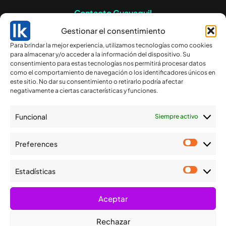
Contacto Guayaquil
Gestionar el consentimiento
Av. Francisco de Orellana
Para brindar la mejor experiencia, utilizamos tecnologías como cookies
234 Edificio Blue Towers,
para almacenar y/o acceder a la información del dispositivo. Su
piso 14. Guayaquil,
consentimiento para estas tecnologías nos permitirá procesar datos
Ecuador.
como el comportamiento de navegación o los identificadores únicos en
este sitio. No dar su consentimiento o retirarlo podría afectar
(593) 4 263 0924
negativamente a ciertas características y funciones.
csgye@logikard.com
Funcional
Siempre activo
Preferences
Estadísticas
Nuestra tecnología y experiencia garantizan soluciones
inteligentes para medios de pago, identificación y
Aceptar
fidelización.
Rechazar